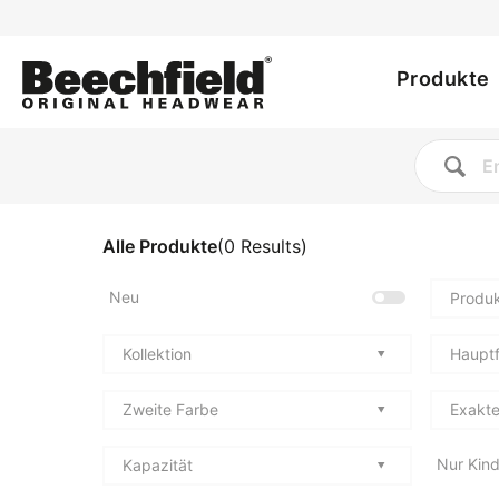
Utility
Direkt
zum
Main
menu
Inhalt
Produkte
navig
Alle Produkte
(
0
Results
)
Neu
Produk
Kollektion
Haupt
Zweite Farbe
Exakte
Nur Kind
Kapazität