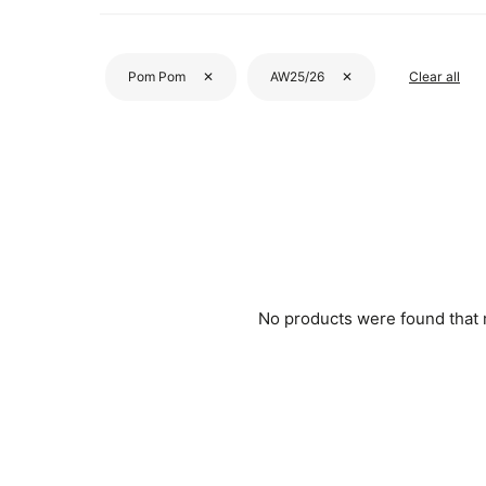
Pom Pom
✕
AW25/26
✕
Clear all
No products were found that me