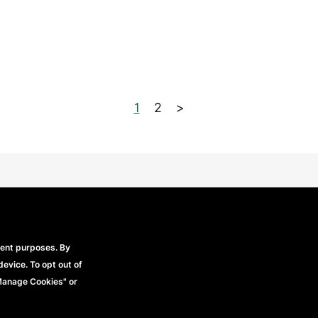
1
2
>
Beechfield Brands Ltd.
Part of
rent purposes. By
device. To opt out of
Footer
Condiciones generales
Declaración de 
erechos reservados
"Manage Cookies" or