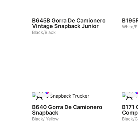
9
7
B645B
Gorra De Camionero
B195
Vintage Snapback Junior
White/F
Black/Black
25
13
B640
Gorra De Camionero
B171
Snapback
Comp
Black/ Yellow
Black/G