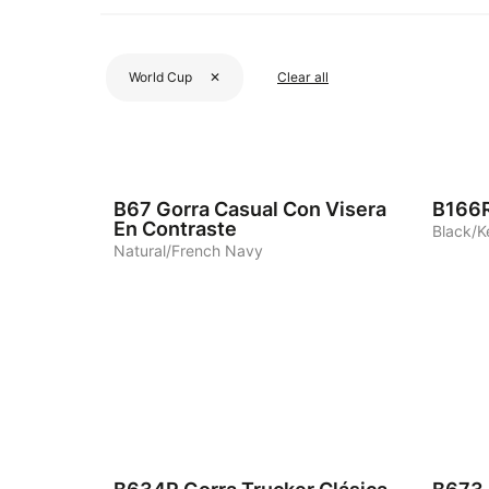
World Cup
✕
Clear all
4
6
B67
Gorra Casual Con Visera
B166
En Contraste
Black/K
Natural/French Navy
8
8