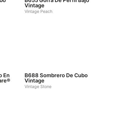
bo
B655
Gorra De Perfil Bajo
Vintage
Vintage Peach
6
o En
B688
Sombrero De Cubo
are®
Vintage
Vintage Stone