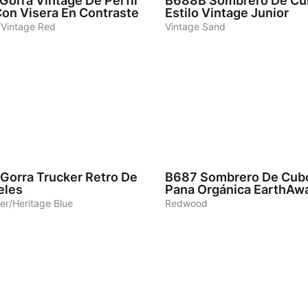
Gorra Vintage De Perfil
B688B
Sombrero De Cu
Con Visera En Contraste
Estilo Vintage Junior
/Vintage Red
Vintage Sand
5
Gorra Trucker Retro De
B687
Sombrero De Cub
eles
Pana Orgánica EarthAw
er/Heritage Blue
Redwood