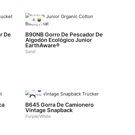
4
r De
B90NB
Gorro De Pescador De
Algodón Ecológico Junior
EarthAware®
Sand
11
ca
B645
Gorra De Camionero
Vintage Snapback
Purple/White