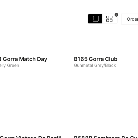
i
Orde
5
R
Gorra Match Day
B165
Gorra Club
elly Green
Gunmetal Grey/Black
5