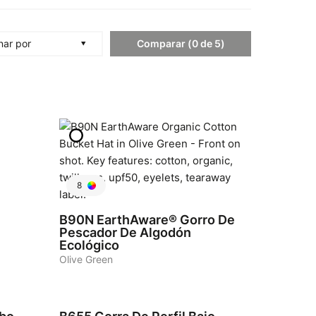
Comparar
(
0
de
5
)
nar por
8
B90N
EarthAware® Gorro De
Pescador De Algodón
Ecológico
Olive Green
19