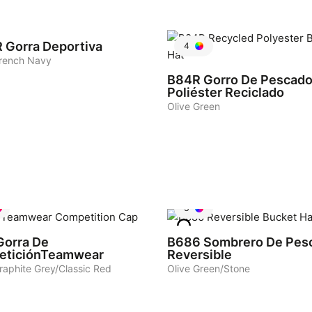
R
Gorra Deportiva
4
rench Navy
B84R
Gorro De Pescado
Poliéster Reciclado
Olive Green
3
Gorra De
B686
Sombrero De Pes
eticiónTeamwear
Reversible
raphite Grey/Classic Red
Olive Green/Stone