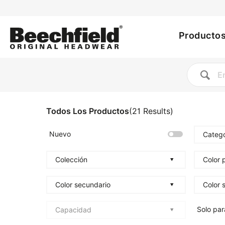
Utility
Pasar
al
Main
menu
contenido
Producto
principal
navig
Todos Los Productos
(
21
Results
)
Nuevo
Catego
Colección
Color p
Color secundario
Color 
Solo par
Capacidad