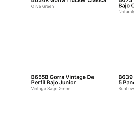
B634R
Gorra Trucker Clásica
B673
Bajo 
Olive Green
Natural
5
4
B655B
Gorra Vintage De
B639
Perfil Bajo Junior
5 Pan
Vintage Sage Green
Sunflow