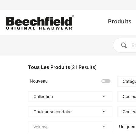
Utility
Aller
au
Main
menu
contenu
Produits
principal
navig
Tous Les Produits
(
21
Results
)
Nouveau
Catégo
Collection
Couleu
Couleur secondaire
Couleu
Uniquem
Volume