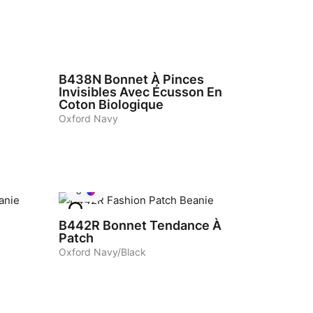
3
B438N
Bonnet À Pinces
Invisibles Avec Écusson En
Coton Biologique
Oxford Navy
8
B442R
Bonnet Tendance À
Patch
Oxford Navy/Black