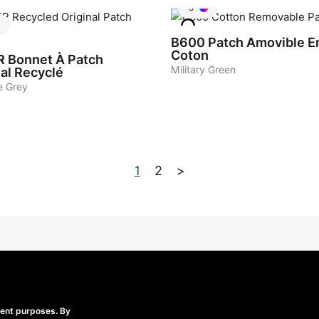
5
B600
Patch Amovible E
Coton
R
Bonnet À Patch
Military Green
nal Recyclé
e Grey
1
2
>
Beechfield Brands Ltd.
Part of
rent purposes. By