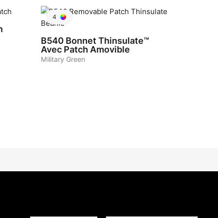
4
n
B540
Bonnet Thinsulate™
Avec Patch Amovible
Military Green