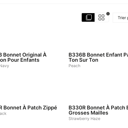
i
Trier
5
B
Bonnet Original À
B336B
Bonnet Enfant P
on Pour Enfants
Ton Sur Ton
 Navy
Peach
4
R
Bonnet À Patch Zippé
B330R
Bonnet À Patch 
Grosses Mailles
lack
Strawberry Haze