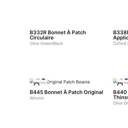
6
5
B332R
Bonnet À Patch
B338
Circulaire
Appli
Olive Green/Black
Oxford 
16
6
B445
Bonnet À Patch Original
B440
Thins
Almond
Olive G