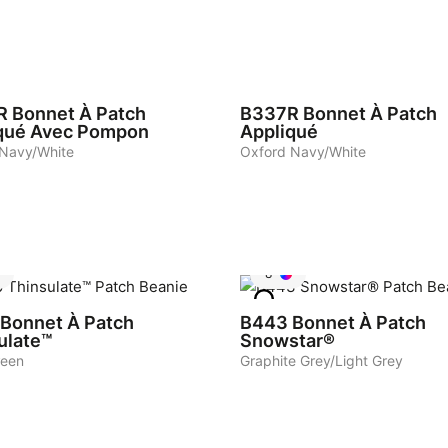
5
R
Bonnet À Patch
B337R
Bonnet À Patch
qué Avec Pompon
Appliqué
Navy/White
Oxford Navy/White
8
Bonnet À Patch
B443
Bonnet À Patch
ulate™
Snowstar®
reen
Graphite Grey/Light Grey