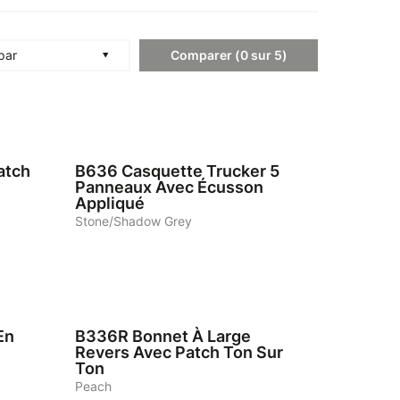
Comparer
(
0
sur
5
)
 par
4
atch
B636
Casquette Trucker 5
Panneaux Avec Écusson
Appliqué
Stone/Shadow Grey
6
En
B336R
Bonnet À Large
Revers Avec Patch Ton Sur
Ton
Peach