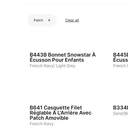
Patch
✕
Clear all
4
4
B443B
Bonnet Snowstar À
B445
Écusson Pour Enfants
Écuss
French Navy/ Light Grey
French
6
4
B641
Casquette Filet
B334
Réglable À L'Arrière Avec
Sand/B
Patch Amovible
French Navy