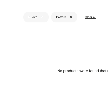
Nuovo
✕
Pattern
✕
Clear all
No products were found that me