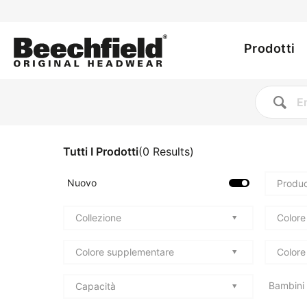
Utility
Salta
al
Main
menu
contenuto
Prodotti
principale
navig
Tutti I Prodotti
(
0
Results
)
Nuovo
Produc
Collezione
Colore
Colore supplementare
Colore
Bambini
Capacità