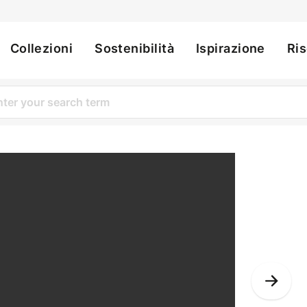
Collezioni
Sostenibilità
Ispirazione
Ri
ation
Nex
Slid