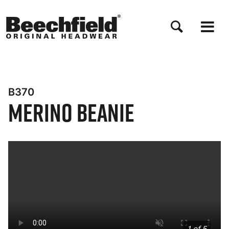
Salta
al
contenuto
principale
B370
Merino Beanie
Bynder