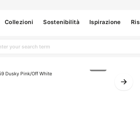
Collezioni
Sostenibilità
Ispirazione
Ri
ation
1 of 2
Nex
Slid