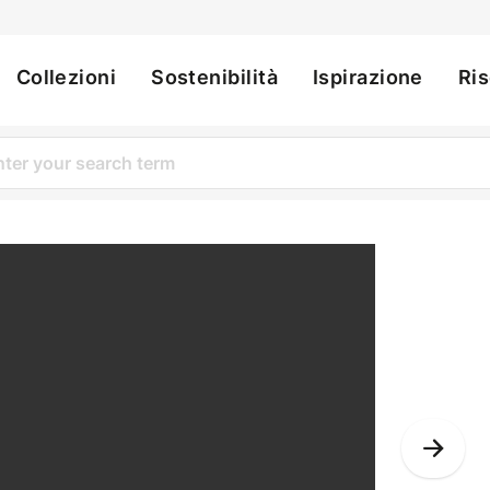
Collezioni
Sostenibilità
Ispirazione
Ri
ation
Nex
Slid