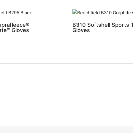
uprafleece®
B310 Softshell Sports 
ate™ Gloves
Gloves