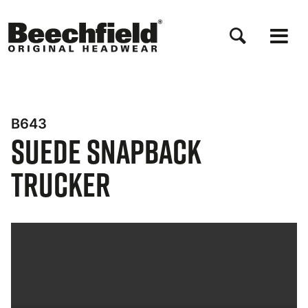
Salta
al
contenuto
principale
B643
Suede Snapback
Trucker
Bynder