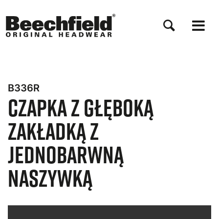
Przejdź
do
treści
B336R
Czapka z Głęboką
Zakładką z
Jednobarwną
Naszywką
Bynder