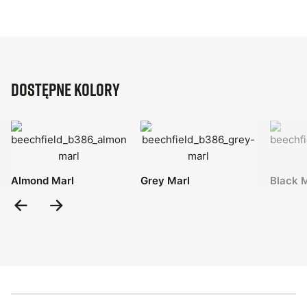
Dostępne kolory
Almond Marl
Grey Marl
Black 
Previous
Next
Slide
Slide