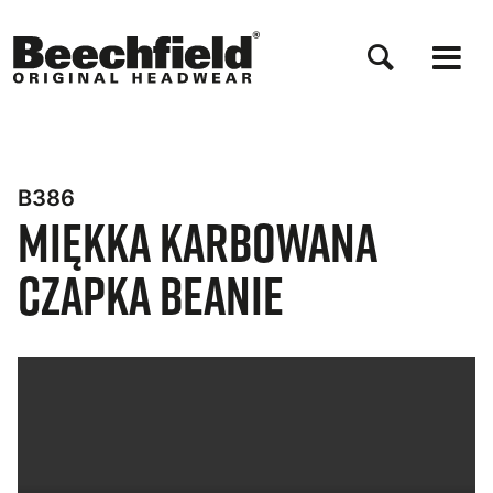
Przejdź
do
treści
B386
Miękka karbowana
czapka beanie
Bynder