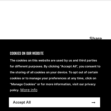
Share
Cookies on our website
The cookies on this website are used by us and third parties
for different purposes. By clicking "Accept All", you consent to
the storing of all cookies on your device. To opt out of certain
cookies or to manage your preferences at any time, click on
"Manage Cookies" or for more information, visit our privacy
Beechfield Brands Ltd.
Part of
More info
policy.
Copyright® 2026 Beechfield Brands Ltd. Wszelkie prawa
Accept All
zastrzeżone.
Footer
Modern Slavery Statement