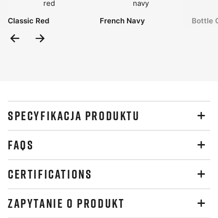
Classic Red
French Navy
Bottle 
Previous
Next
Slide
Slide
SPECYFIKACJA PRODUKTU
FAQS
CERTIFICATIONS
ZAPYTANIE O PRODUKT