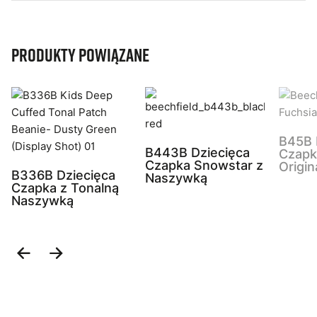
Produkty powiązane
B45B 
B443B Dziecięca
Czapk
Czapka Snowstar z
Origin
B336B Dziecięca
Naszywką
Czapka z Tonalną
Naszywką
Previous
Next
Slide
Slide