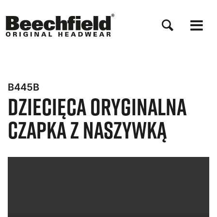
Przejdź
do
treści
B445B
Dziecięca Oryginalna
Czapka z Naszywką
Bynder