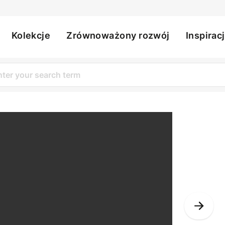
Kolekcje
Zrównoważony rozwój
Inspirac
ation
Nex
Slid