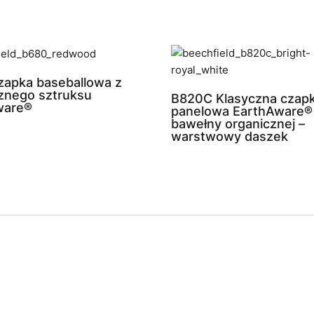
apka baseballowa z
znego sztruksu
B820C Klasyczna czapk
ware®
panelowa EarthAware®
bawełny organicznej –
warstwowy daszek