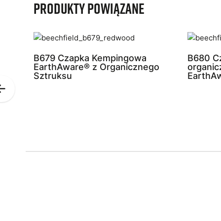
Produkty powiązane
B679 Czapka Kempingowa
B680 Cz
EarthAware® z Organicznego
organic
Sztruksu
EarthA
Previous
Slide