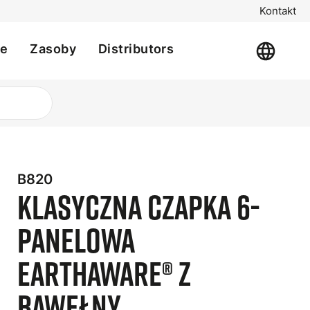
Kontakt
je
Zasoby
Distributors
B820
Klasyczna czapka 6-
panelowa
EarthAware® z
t
bawełny
e