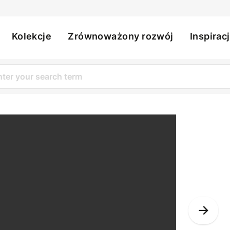
Kolekcje
Zrównoważony rozwój
Inspirac
ation
Nex
Slid