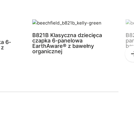
B821B Klasyczna dziecięca
B8
czapka 6-panelowa
pa
a 6-
EarthAware® z bawełny
baw
 z
organicznej