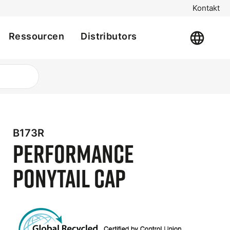
Kontakt
Ressourcen
Distributors
B173R
Performance
Ponytail Cap
t
e