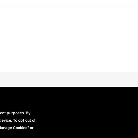
Beechfield Brands Ltd.
Part of
rent purposes. By
device. To opt out of
Footer
Datenschutzerklärung
Modern Slavery Stateme
rbehalten.
"Manage Cookies" or