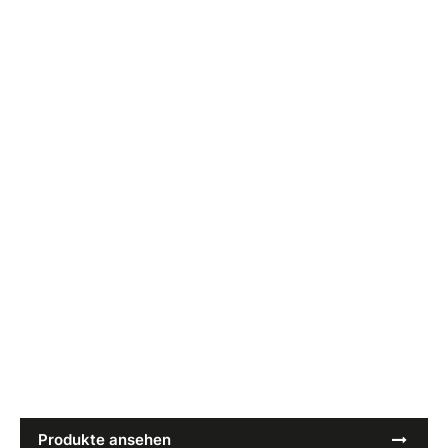
SS26 SPORTKAPPEN
An der Spitze des
Spiels
Technische Sportcaps für die neue Saison. Statten Sie
Ihre Teams für die kommende Saison mit SS26 Styles
aus – entwickelt zum Tragen und bereit für die
Veredelung.
Produkte ansehen