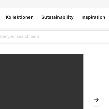
Kollektionen
Sutstainability
Inspiration
ation
Bynder
Nex
Slid