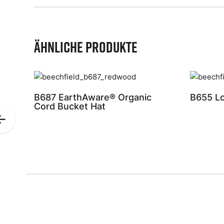
Ähnliche Produkte
B687 EarthAware® Organic
B655 Lo
Cord Bucket Hat
Previous
Slide