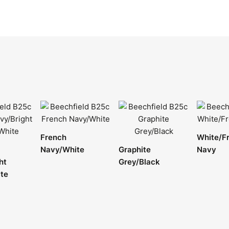
French
White/F
Navy/White
Graphite
Navy
ht
Grey/Black
te