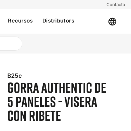
Contacto
Recursos
Distributors
B25c
Gorra Authentic de
5 paneles - Visera
con Ribete
t
e