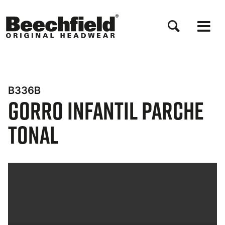
Pasar
al
contenido
principal
B336B
Gorro Infantil Parche
Tonal
Bynder