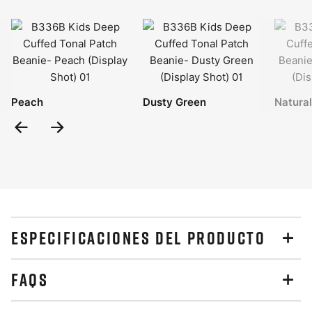
Peach
Dusty Green
Natura
Previous
Next
Slide
Slide
ESPECIFICACIONES DEL PRODUCTO
FAQS