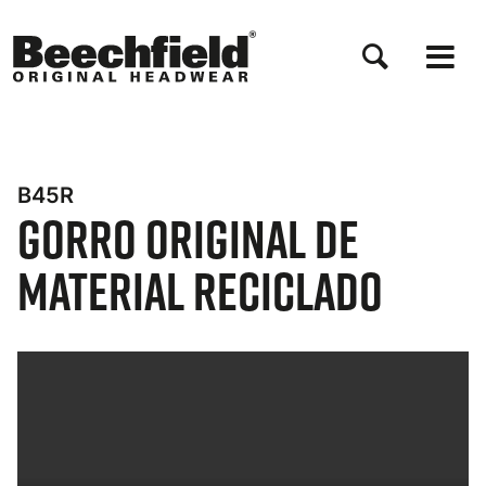
Pasar
al
contenido
principal
B45R
Gorro Original de
Material Reciclado
Bynder