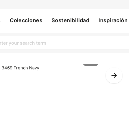
s
Colecciones
Sostenibilidad
Inspiración
ation
1 of 1
Nex
Slid