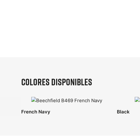
tool
(opens
in
a
new
tab)
Colores disponibles
French Navy
Black