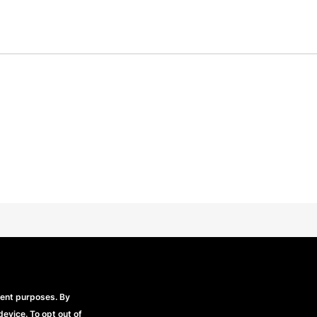
Beechfield Brands Ltd.
Part of
rent purposes. By
device. To opt out of