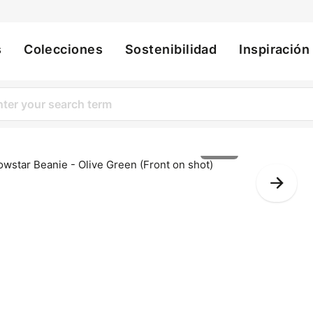
s
Colecciones
Sostenibilidad
Inspiración
ation
1 of 2
Nex
Slid