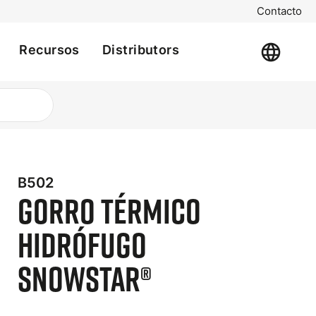
Contacto
Recursos
Distributors
B502
t
Gorro Térmico
e
Hidrófugo
Snowstar®