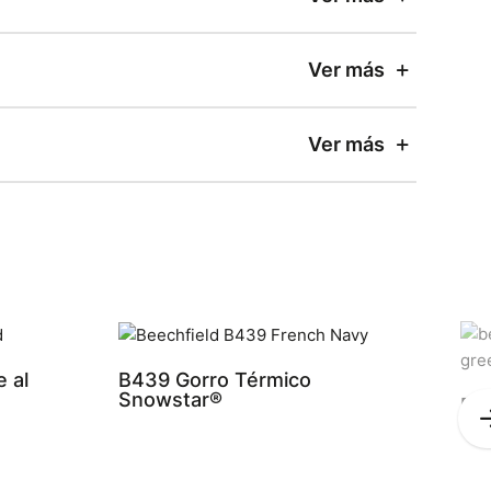
Ver más
Ver más
 al
B439 Gorro Térmico
Snowstar®
B4