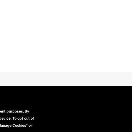
Beechfield Brands Ltd.
Part of
rent purposes. By
device. To opt out of
Footer
Condiciones generales
Declaración de 
erechos reservados
"Manage Cookies" or