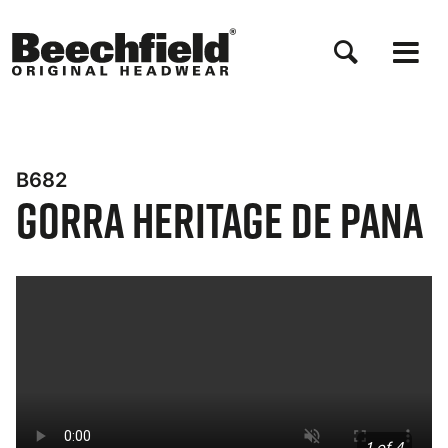
Pasar
al
contenido
principal
B682
Gorra Heritage de pana
Bynder