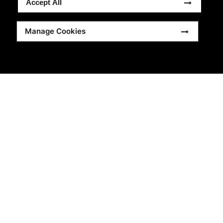
Accept All
Manage Cookies
AW23
B37