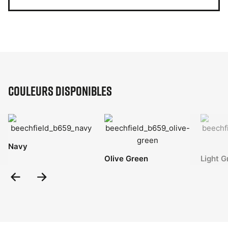
Couleurs disponibles
Navy
Olive Green
Light G
Previous
Next
Slide
Slide