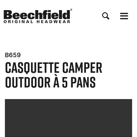
Aller
au
contenu
principal
B659
Casquette Camper
Outdoor à 5 Pans
Bynder