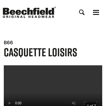
Aller
au
contenu
principal
B66
Casquette loisirs
Bynder