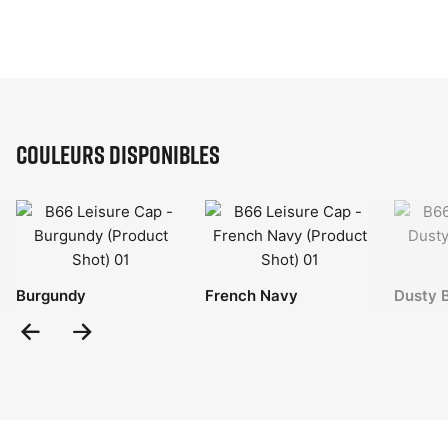
Couleurs disponibles
Burgundy
French Navy
Dusty 
Previous
Next
Slide
Slide