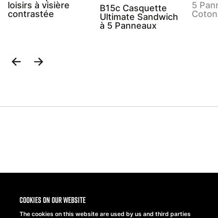
loisirs à visière
5 Pan
B15c Casquette
contrastée
Coton
Ultimate Sandwich
à 5 Panneaux
Previous
Next
Slide
Slide
Share
Cookies on our website
The cookies on this website are used by us and third parties