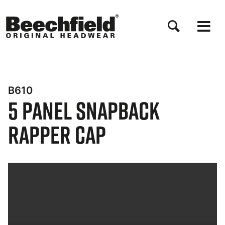
Salta
al
contenuto
principale
B610
5 Panel Snapback
Rapper Cap
Bynder