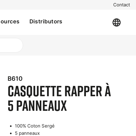
Contact
sources
Distributors
B610
Casquette Rapper à
5 panneaux
t
100% Coton Sergé
e
5 panneaux