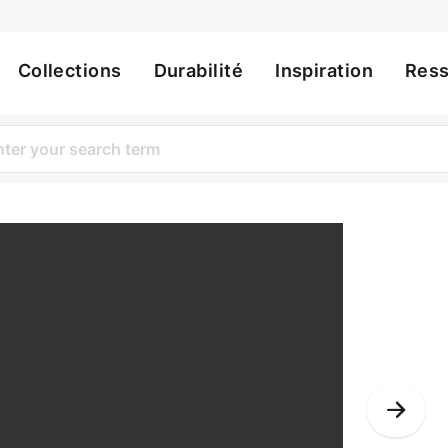
Collections
Durabilité
Inspiration
Res
ation
Nex
Slid