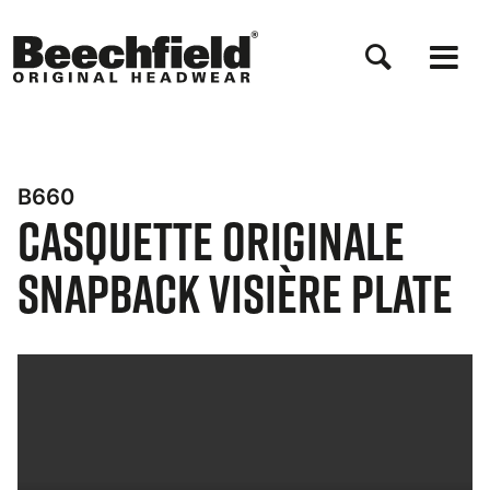
Aller
au
contenu
principal
B660
Casquette Originale
Snapback Visière Plate
Bynder