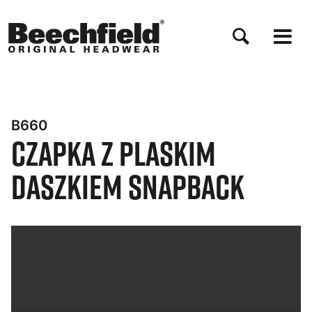
Przejdź
do
treści
B660
Czapka z Plaskim
Daszkiem Snapback
Bynder