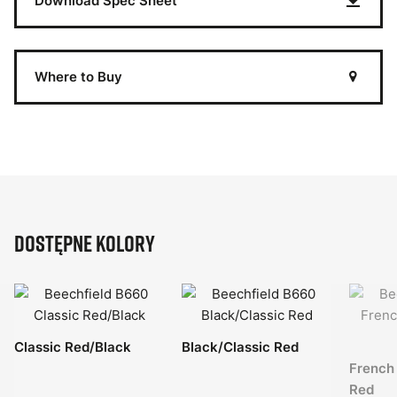
Download Spec Sheet
Where to Buy
Dostępne kolory
Classic Red/Black
Black/Classic Red
French
Red