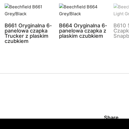
B661 Oryginalna 6-
B664 Oryginalna 6-
B610 
panelowa czapka
panelowa czapka z
Czapk
Trucker z plaskim
plaskim czubkiem
Snapb
czubkiem
Share