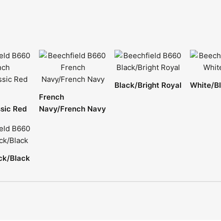
Black/Bright Royal
White/B
French
sic Red
Navy/French Navy
ck/Black