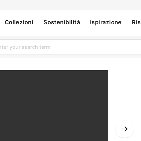
Collezioni
Sostenibilità
Ispirazione
Ri
ation
Nex
Slid