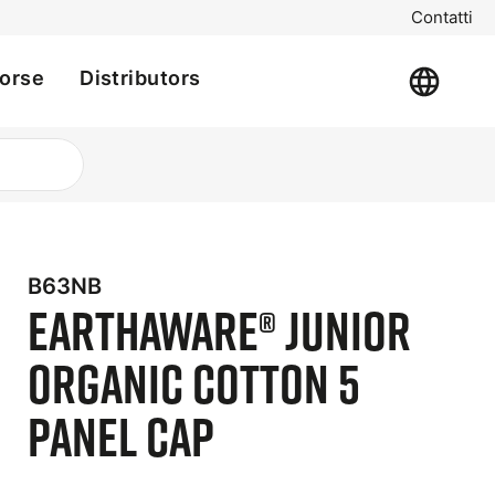
Contatti
sorse
Distributors
B63NB
EarthAware® Junior
Organic Cotton 5
Panel Cap
t
e