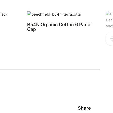
B54N Organic Cotton 6 Panel
Cap
B6
Ca
Share