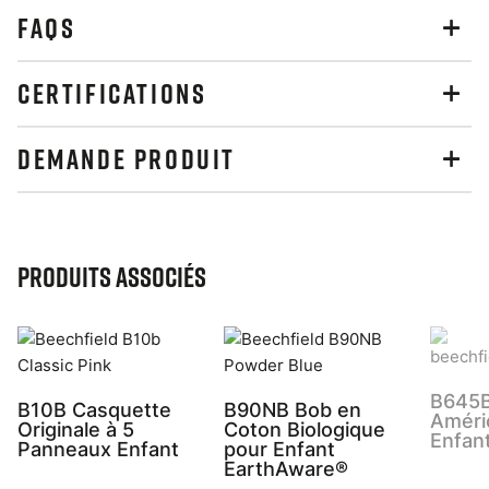
FAQS
CERTIFICATIONS
DEMANDE PRODUIT
Produits associés
B645B
B10B Casquette
B90NB Bob en
Améri
Originale à 5
Coton Biologique
Enfan
Panneaux Enfant
pour Enfant
EarthAware®