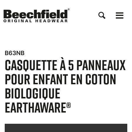
Aller
au
contenu
principal
B63NB
Casquette à 5 Panneaux
pour Enfant en Coton
Biologique
EarthAware®
Bynder