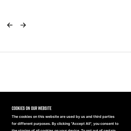
Previous
Next
Slide
Slide
Share
Cookies on our website
The cookies on this website are used by us and third parties
for different purposes. By clicking "Accept All", you consent to
the storing of all cookies on your device. To opt out of certain