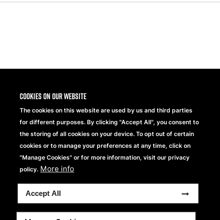
Share
Cookies on our website
The cookies on this website are used by us and third parties
for different purposes. By clicking "Accept All", you consent to
the storing of all cookies on your device. To opt out of certain
cookies or to manage your preferences at any time, click on
"Manage Cookies" or for more information, visit our privacy
More info
Beechfield Brands Ltd.
policy.
Part of
Accept All
Copyright® 2026 Beechfield Brands Ltd. Todos los
derechos reservados
Footer
Condiciones generales
Declaración de Privacidad