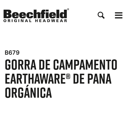
Pasar
al
contenido
principal
B679
Gorra de Campamento
EarthAware® de Pana
Orgánica