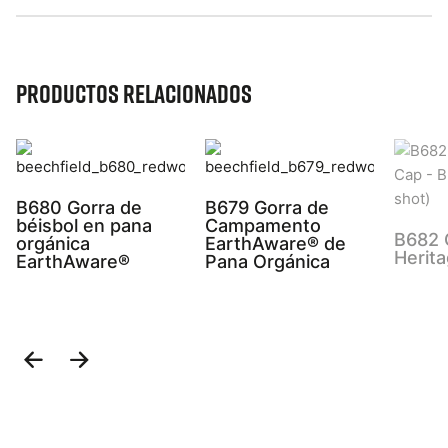
Productos relacionados
B680 Gorra de
B679 Gorra de
béisbol en pana
Campamento
B682 
orgánica
EarthAware® de
Herit
EarthAware®
Pana Orgánica
Previous
Next
Slide
Slide